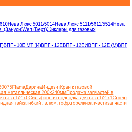
610
Нева Люкс 5011/5014
Нева Люкс 5111/5611/5514
Нева
i (Зануси)
Wert (Верт)
Жиклеры для газовых
T)
ВПГ - 10Е MT (И)
ВПГ - 12Е
ВПГ - 12ЕИ
ВПГ - 12Е (M)
ВПГ
300
75
Flama
Дарина
Индезит
Кран к газовой
ая металлическая 200х240мм
Продажа запчастей в
 газа 1/2"х0
Сильфонная подводка для газа 1/2"х1
Сопло
кидная гайка
гибкий . алюм. гофр.
горелки
запчасти
запчасти