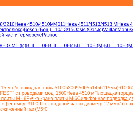
8/3210
Нева 4510/4510M/4011
Нева 4511/4513/4513 M
Нева 4
лектролюкс)
Bosch (Бош) - 10/13/15
Oasis (Оазис)
Vaillant
Zanuss
ой части
Термореле
Разное
8Е G MT (И)
ВПГ - 10Е
ВПГ - 10ЕИ
ВПГ - 10Е (M)
ВПГ - 10Е (M
11
5 м в/в. накидная гайка
5100
5300
5500
5514
5611
5мм)
6100
6
FEST" с проводами мод. 1500
Нева 4510 м
Площадка торцев
 плиты М - 8
Ручка крана плиты М-6
Сильфонная подводка для
Гефест мод. 3100
Шток водяной части диаметр 12 мм
в/в) на
и
сжиженный газ (М6*0