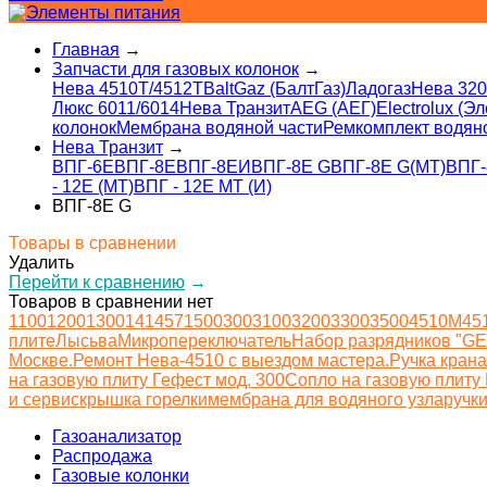
Главная
→
Запчасти для газовых колонок
→
Нева 4510T/4512T
BaltGaz (БалтГаз)
Ладогаз
Нева 320
Люкс 6011/6014
Нева Транзит
AEG (АЕГ)
Electrolux (Э
колонок
Мембрана водяной части
Ремкомплект водян
Нева Транзит
→
ВПГ-6Е
ВПГ-8Е
ВПГ-8ЕИ
ВПГ-8Е G
ВПГ-8Е G(MT)
ВПГ-
- 12Е (MT)
ВПГ - 12Е MT (И)
ВПГ-8Е G
Товары в сравнении
Удалить
Перейти к сравнению
→
Товаров в сравнении нет
1100
1200
1300
14
1457
1500
300
3100
3200
3300
3500
4510М
45
плите
Лысьва
Микропереключатель
Набор разрядников "GE
Москве.
Ремонт Нева-4510 с выездом мастера.
Ручка крана
на газовую плиту Гефест мод. 300
Сопло на газовую плиту 
и сервис
крышка горелки
мембрана для водяного узла
ручк
Газоанализатор
Распродажа
Газовые колонки