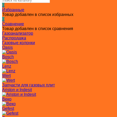
0
Избранные
Товар добавлен в список избранных
0
Сравнение
Товар добавлен в список сравнения
Газоанализатор
Распродажа
Газовые колонки
Oasis
Bosch
Lenz
Wert
Запчасти для газовых плит
Ariston и Indesit
Веко
Gefest