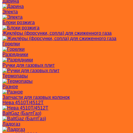
Дарина
Электа
Блоки розжига
Жиклёры (форсунки, сопла) для сжиженного газа
Горелки
Разрядники
Ручки для газовых плит
Термопары
Разное
Запчасти для газовых колонок
Нева 4510T/4512T
BaltGaz (БалтГаз)
Ладогаз