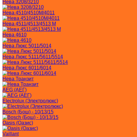
Нева 3208/3210
Нева 4510/4510M/4011
Нева 4511/4513/4513 M
Нева 4610
Нева Люкс 5011/5014
Нева Люкс 5111/5611/5514
Нева Люкс 6011/6014
Нева Транзит
AEG (АЕГ)
Electrolux (Электролюкс)
Bosch (Бош) - 10/13/15
Oasis (Оазис)
Vaillant