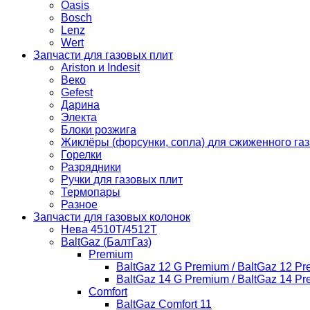
Oasis
Bosch
Lenz
Wert
Запчасти для газовых плит
Ariston и Indesit
Веко
Gefest
Дарина
Электа
Блоки розжига
Жиклёры (форсунки, сопла) для сжиженного газ
Горелки
Разрядники
Ручки для газовых плит
Термопары
Разное
Запчасти для газовых колонок
Нева 4510T/4512T
BaltGaz (БалтГаз)
Premium
BaltGaz 12 G Premium / BaltGaz 12 P
BaltGaz 14 G Premium / BaltGaz 14 P
Comfort
BaltGaz Comfort 11