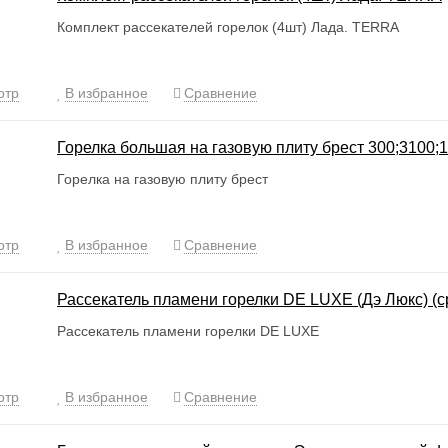
Комплект рассекателей горелок (4шт) Лада. TERRA
отр
В избранное
Сравнение
Горелка большая на газовую плиту брест 300;3100;
Горелка на газовую плиту брест
отр
В избранное
Сравнение
Рассекатель пламени горелки DE LUXE (Дэ Люкс) (
Рассекатель пламени горелки DE LUXE
отр
В избранное
Сравнение