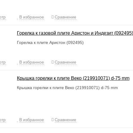
отр
В избранное
Сравнение
Горелка к газовой плите Аристон и Индезит (092495
Горелка к плите Аристон (092495)
отр
В избранное
Сравнение
Крышка горелки к плите Веко (219910071) d-75 mm
Крышка горелки к плите Веко (219910071) d-75 mm
отр
В избранное
Сравнение