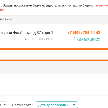
 . Заказы по доставке будут осуществляться только по будням
по технич
ьней
.
омпании
Большая Филёвская д 37 корп 1
+7 (495) 784-94-42
Заказать звонок
Пн - Пт 10:00 - 19:00
Сортировать:
Дата добавления