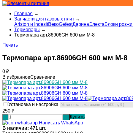
Главная
→
Запчасти для газовых плит
→
Ariston и Indesit
Веко
Gefest
Дарина
Электа
Блоки розжи
Термопары
→
Термопара арт.86906GH 600 мм М-8
Печать
Термопара арт.86906GH 600 мм М-8
0
₽
В избранное
Сравнение
Установка и настройка
250
₽
Купить
-
+
Написать WhatsApp
В наличии: 471 шт.