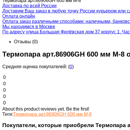
Термопара арт.86906GH 600 мм М-8
Доставка по всей России
Доставим Ваш заказ в любую точку России курьером или с
Оплата онлайн
Оплата заказ различными способами: наличными, банковс
Мы находимся в Москве
По адресу улица Большая Филёвская дом 37 корпус 1. Час
Отзывы
(0)
Термопара арт.86906GH 600 мм М-8
Средняя оценка покупателей:
(
0
)
0
0
0
0
0
About this product reviews yet. Be the first!
Теги:
Термопара арт.86906GH 600 мм М-8
Покупатели, которые приобрели Термопара ар