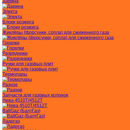
Дарина
Электа
Блоки розжига
Жиклёры (форсунки, сопла) для сжиженного газа
Горелки
Разрядники
Ручки для газовых плит
Термопары
Разное
Запчасти для газовых колонок
Нева 4510T/4512T
BaltGaz (БалтГаз)
Ладогаз