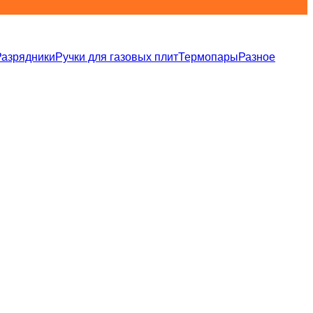
Разрядники
Ручки для газовых плит
Термопары
Разное