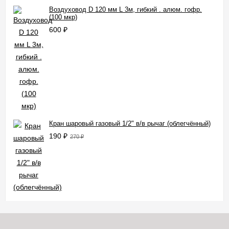
Воздуховод D 120 мм L 3м, гибкий . алюм. гофр.
(100 мкр)
600
₽
Кран шаровый газовый 1/2" в/в рычаг (облегчённый)
190
₽
270
₽