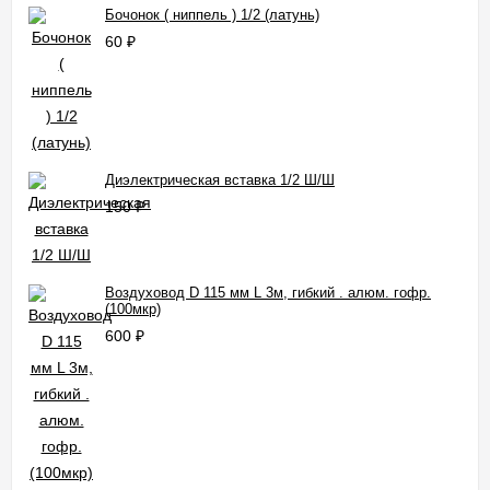
Бочонок ( ниппель ) 1/2 (латунь)
60
₽
Диэлектрическая вставка 1/2 Ш/Ш
150
₽
Воздуховод D 115 мм L 3м, гибкий . алюм. гофр.
(100мкр)
600
₽