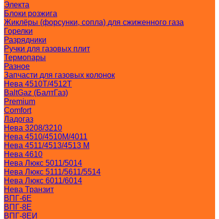
Электа
Блоки розжига
Жиклёры (форсунки, сопла) для сжиженного газа
Горелки
Разрядники
Ручки для газовых плит
Термопары
Разное
Запчасти для газовых колонок
Нева 4510T/4512T
BaltGaz (БалтГаз)
Premium
Comfort
Ладогаз
Нева 3208/3210
Нева 4510/4510M/4011
Нева 4511/4513/4513 M
Нева 4610
Нева Люкс 5011/5014
Нева Люкс 5111/5611/5514
Нева Люкс 6011/6014
Нева Транзит
ВПГ-6Е
ВПГ-8Е
ВПГ-8ЕИ