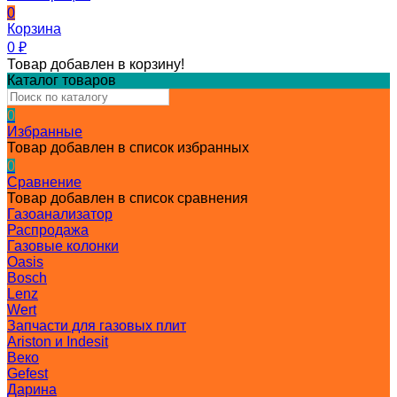
0
Корзина
0
₽
Товар добавлен в корзину!
Каталог товаров
0
Избранные
Товар добавлен в список избранных
0
Сравнение
Товар добавлен в список сравнения
Газоанализатор
Распродажа
Газовые колонки
Oasis
Bosch
Lenz
Wert
Запчасти для газовых плит
Ariston и Indesit
Веко
Gefest
Дарина