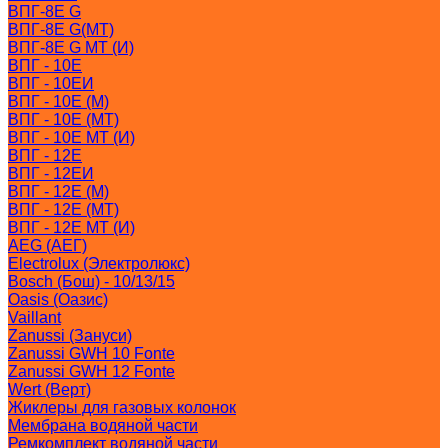
ВПГ-8Е G
ВПГ-8Е G(MT)
ВПГ-8Е G MT (И)
ВПГ - 10Е
ВПГ - 10ЕИ
ВПГ - 10Е (M)
ВПГ - 10Е (MT)
ВПГ - 10Е MT (И)
ВПГ - 12Е
ВПГ - 12ЕИ
ВПГ - 12Е (M)
ВПГ - 12Е (MT)
ВПГ - 12Е MT (И)
AEG (АЕГ)
Electrolux (Электролюкс)
Bosch (Бош) - 10/13/15
Oasis (Оазис)
Vaillant
Zanussi (Зануси)
Zanussi GWH 10 Fonte
Zanussi GWH 12 Fonte
Wert (Верт)
Жиклеры для газовых колонок
Мембрана водяной части
Ремкомплект водяной части