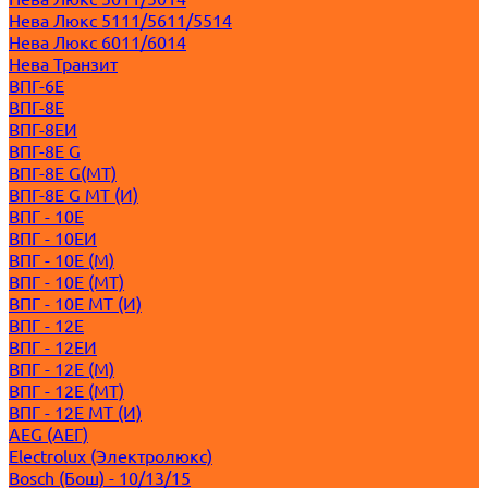
Нева Люкс 5111/5611/5514
Нева Люкс 6011/6014
Нева Транзит
ВПГ-6Е
ВПГ-8Е
ВПГ-8ЕИ
ВПГ-8Е G
ВПГ-8Е G(MT)
ВПГ-8Е G MT (И)
ВПГ - 10Е
ВПГ - 10ЕИ
ВПГ - 10Е (M)
ВПГ - 10Е (MT)
ВПГ - 10Е MT (И)
ВПГ - 12Е
ВПГ - 12ЕИ
ВПГ - 12Е (M)
ВПГ - 12Е (MT)
ВПГ - 12Е MT (И)
AEG (АЕГ)
Electrolux (Электролюкс)
Bosch (Бош) - 10/13/15