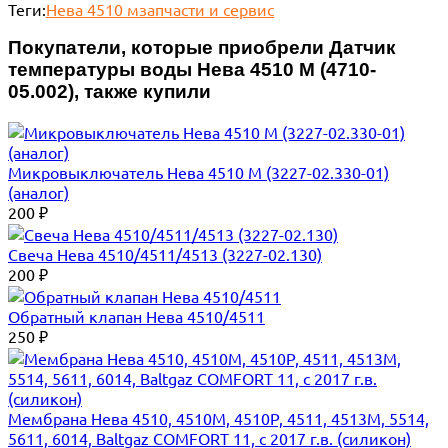
Теги:
Нева 4510 м
запчасти и сервис
Покупатели, которые приобрели Датчик
температуры воды Нева 4510 М (4710-
05.002), также купили
Микровыключатель Нева 4510 М (3227-02.330-01)
(аналог)
200
₽
Свеча Нева 4510/4511/4513 (3227-02.130)
200
₽
Обратный клапан Нева 4510/4511
250
₽
Мембрана Нева 4510, 4510М, 4510P, 4511, 4513М, 5514,
5611, 6014, Baltgaz COMFORT 11, с 2017 г.в. (силикон)