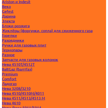
Ariston и Indesit
Веко
Gefest
Дарина
Электа
Блоки розжига
Жиклёры (форсунки, сопла) для сжиженного газа
Горелки
Разрядники
Ручки для газовых плит
Термопары
Разное
Запчасти для газовых колонок
Нева 4510T/4512T
BaltGaz (БалтГаз)
Premium
Comfort
Ладогаз
Нева 3208/3210
Нева 4510/4510M/4011
Нева 4511/4513/4513 M
Нева 4610
Нева Люкс 5011/5014